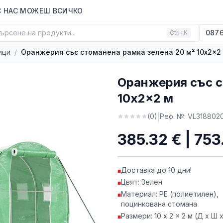
С НАС МОЖЕШ ВСИЧКО
ърсене на продукти...
0876
Ctrl+K
ици
/
Оранжерия със стоманена рамка зелена 20 м² 10x2x2
Оранжерия със с
10x2x2 м
|
(
0
)
Реф. №:
VL318802
385.32 € | 753
Доставка до 10 дни!
■
Цвят: Зелен
■
Материал: PE (полиетилен),
■
поцинкована стомана
Размери: 10 x 2 x 2 м (Д x Ш x
■