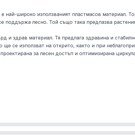
е най-широко използваният пластмасов материал. Той
 се поддържа лесно. Той също така предпазва растени
рд и здрав материал. Тя предлага здравина и стабил
о ще се използват на открито, както и при неблагопри
проектирана за лесен достъп и оптимизирана циркула
ълнителна здравина. Покривът на оранжерията не мо
омана
 x Ш)