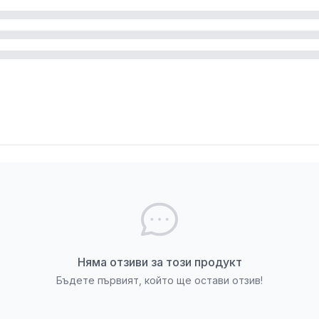
рия "
Парници и оранжерии
".
ри пазаруване онлайн. Възможно е да има несъответс
газин ДИ ЕС ХОУМ.
Няма отзиви за този продукт
Бъдете първият, който ще остави отзив!