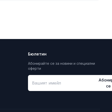
Бюлетин
Абонирайте се за новини и специални
оферти
Абони
се