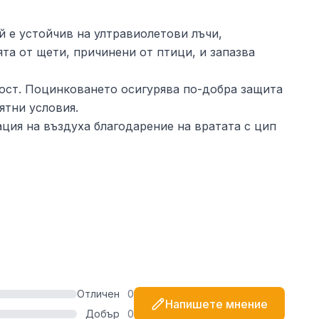
 е устойчив на ултравиолетови лъчи,
ята от щети, причинени от птици, и запазва
ност. Поцинковането осигурява по-добра защита
ятни условия.
ция на въздуха благодарение на вратата с цип
же да издържи на силен снеговалеж.
Отличен
0
Напишете мнение
Добър
0