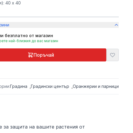
): 40 x 40
зини
и безплатно от магазин
ете най-близкия до вас магазин
Поръчай
ории:
Градина
,
Градински център
,
Оранжерии и парници
е за защита на вашите растения от