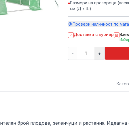
Размери на прозореца (всеки
■
см (Д x Ш)
Провери наличност по мага
Доставка с куриер
Взем
Избер
-
+
Катег
телен брой плодове, зеленчуци и растения. Идеална 