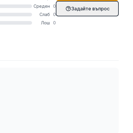
Среден
0
Задайте въпрос
Слаб
0
Лош
0
твие с цените и количествата на продукта в