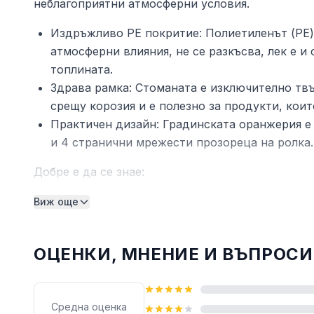
неблагоприятни атмосферни условия.
Издръжливо PE покритие: Полиетиленът (PE) 
атмосферни влияния, не се разкъсва, лек е и
топлината.
Здрава рамка: Стоманата е изключително твъ
срещу корозия и е полезно за продукти, коит
Практичен дизайн: Градинската оранжерия е 
и 4 странични мрежести прозореца на ролка.
Добре е да се знае:
Препоръчваме да добавите фундамент за доп
Виж още
Цвят: Зелен
Материал: PE (полиетилен), поцинкована ст
ОЦЕНКИ, МНЕНИЕ И ВЪПРОСИ
Размери: 10 x 2 x 2 м (Д x Ш x В)
Размери на прозореца (всеки): 40 x 40 см (Д
Размери на вратата: 100 x 185 см (Ш x В)
Средна оценка