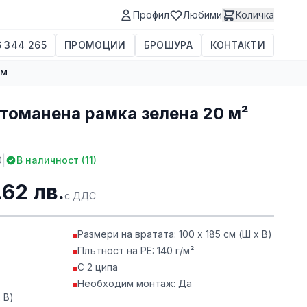
Профил
Любими
Количка
 344 265
ПРОМОЦИИ
БРОШУРА
КОНТАКТИ
 м
томанена рамка зелена 20 м²
|
0
В наличност (
11
)
.62 лв.
с ДДС
Размери на вратата: 100 x 185 см (Ш x В)
■
Плътност на PE: 140 г/м²
■
С 2 ципа
■
Необходим монтаж: Да
■
 В)